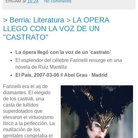
EHGAM
at
16:24
No comments:
> Berria: Literatura > LA OPERA
LLEGO CON LA VOZ DE UN
"CASTRATO"
La ópera llegó con la voz de un 'castrato'
El esplendor del célebre Farinelli resurge en una
novela de Ruiz Mantilla
El País, 2007-03-06 # Abel Grau · Madrid
Farinelli era el as de
diamantes. El elegido
de los castrati, una
casta de tullidos
superdotados que
elevaron el virtuosismo
lírico a la perfección. La
mutilación de los
genitales congelaba el